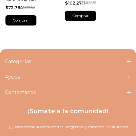
$102.271
$113.635
$72.794
$80.882
Categorías
Ayuda
Contactános
¡Sumate a la comunidad!
¿Querés recibir nuestras ofertas? Registrate y comenzá a disfrutarlas