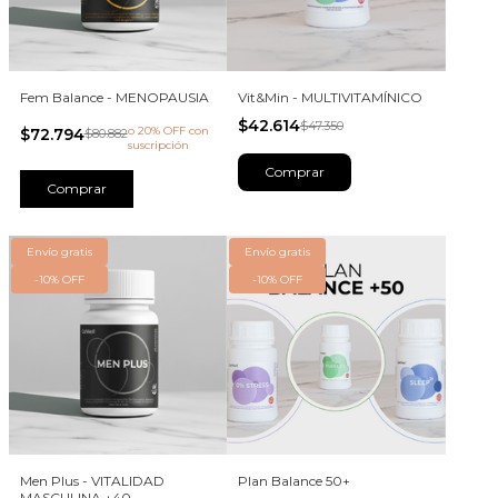
Fem Balance - MENOPAUSIA
Vit&Min - MULTIVITAMÍNICO
$42.614
$47.350
o 20% OFF
con
$72.794
$80.882
suscripción
Comprar
Envío gratis
Envío gratis
-
10
%
OFF
-
10
%
OFF
Men Plus - VITALIDAD
Plan Balance 50+
MASCULINA +40