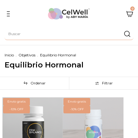
0
Inicio
.
Objetivos
.
Equilibrio Hormonal
Equilibrio Hormonal
Ordenar
Filtrar
Envío gratis
Envío gratis
-
10
%
OFF
-
10
%
OFF