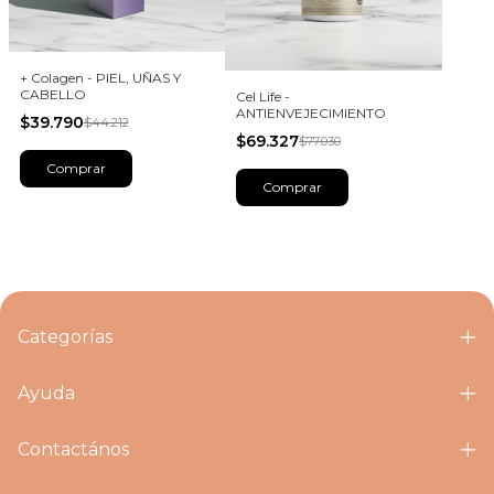
+ Colagen - PIEL, UÑAS Y
CABELLO
Cel Life -
ANTIENVEJECIMIENTO
$39.790
$44.212
$69.327
$77.030
Categorías
Ayuda
Contactános