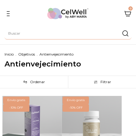
0
Inicio
.
Objetivos
.
Antienvejecimiento
Antienvejecimiento
Ordenar
Filtrar
Envío gratis
Envío gratis
-
10
%
OFF
-
10
%
OFF